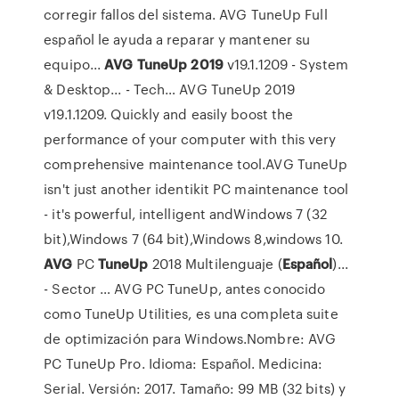
corregir fallos del sistema. AVG TuneUp Full
español le ayuda a reparar y mantener su
equipo...
AVG
TuneUp
2019
v19.1.1209 - System
& Desktop... - Tech… AVG TuneUp 2019
v19.1.1209. Quickly and easily boost the
performance of your computer with this very
comprehensive maintenance tool.AVG TuneUp
isn't just another identikit PC maintenance tool
- it's powerful, intelligent andWindows 7 (32
bit),Windows 7 (64 bit),Windows 8,windows 10.
AVG
PC
TuneUp
2018 Multilenguaje (
Español
)...
- Sector … AVG PC TuneUp, antes conocido
como TuneUp Utilities, es una completa suite
de optimización para Windows.Nombre: AVG
PC TuneUp Pro. Idioma: Español. Medicina:
Serial. Versión: 2017. Tamaño: 99 MB (32 bits) y