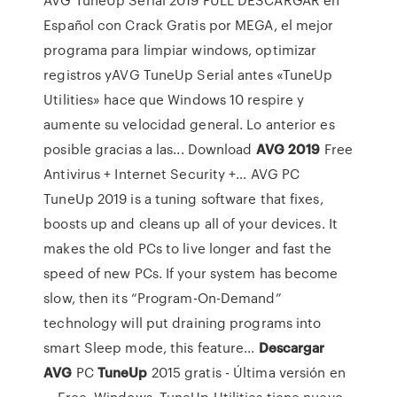
Español con Crack Gratis por MEGA, el mejor
programa para limpiar windows, optimizar
registros yAVG TuneUp Serial antes «TuneUp
Utilities» hace que Windows 10 respire y
aumente su velocidad general. Lo anterior es
posible gracias a las... Download
AVG
2019
Free
Antivirus + Internet Security +… AVG PC
TuneUp 2019 is a tuning software that fixes,
boosts up and cleans up all of your devices. It
makes the old PCs to live longer and fast the
speed of new PCs. If your system has become
slow, then its “Program-On-Demand”
technology will put draining programs into
smart Sleep mode, this feature...
Descargar
AVG
PC
TuneUp
2015 gratis - Última versión en
… Free. Windows. TuneUp Utilities tiene nuevo