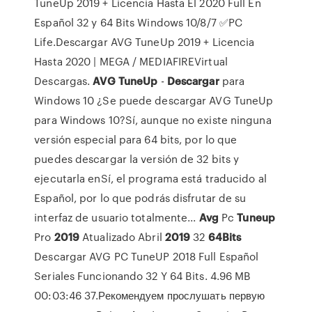
TuneUp 2019 + Licencia Hasta El 2020 Full En
Español 32 y 64 Bits Windows 10/8/7 ✅PC
Life.Descargar AVG TuneUp 2019 + Licencia
Hasta 2020 | MEGA / MEDIAFIREVirtual
Descargas.
AVG
TuneUp
-
Descargar
para
Windows 10 ¿Se puede descargar AVG TuneUp
para Windows 10?Sí, aunque no existe ninguna
versión especial para 64 bits, por lo que
puedes descargar la versión de 32 bits y
ejecutarla enSí, el programa está traducido al
Español, por lo que podrás disfrutar de su
interfaz de usuario totalmente...
Avg
Pc
Tuneup
Pro
2019
Atualizado Abril
2019
32
64
Bits
Descargar AVG PC TuneUP 2018 Full Español
Seriales Funcionando 32 Y 64 Bits. 4.96 MB
00:03:46 37.Рекомендуем прослушать первую