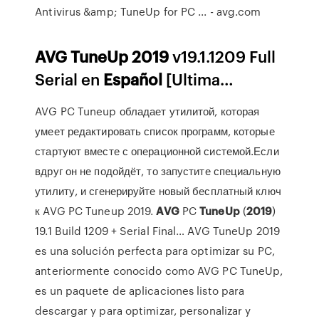
Antivirus &amp; TuneUp for PC ... - avg.com
AVG
TuneUp
2019
v19.1.1209 Full
Serial en
Español
[Ultima…
AVG PC Tuneup обладает утилитой, которая
умеет редактировать список программ, которые
стартуют вместе с операционной системой.Если
вдруг он не подойдёт, то запустите специальную
утилиту, и сгенерируйте новый бесплатный ключ
к AVG PC Tuneup 2019.
AVG
PC
TuneUp
(
2019
)
19.1 Build 1209 + Serial Final… AVG TuneUp 2019
es una solución perfecta para optimizar su PC,
anteriormente conocido como AVG PC TuneUp,
es un paquete de aplicaciones listo para
descargar y para optimizar, personalizar y