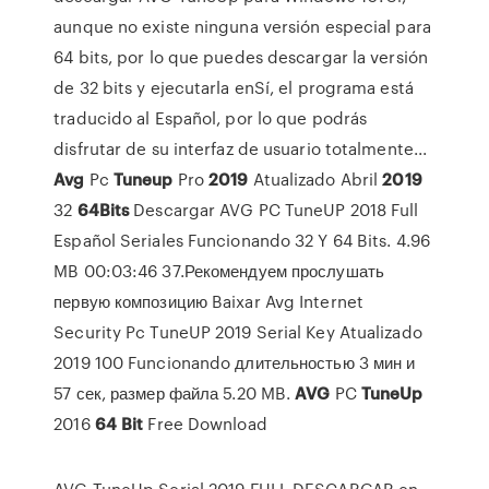
aunque no existe ninguna versión especial para
64 bits, por lo que puedes descargar la versión
de 32 bits y ejecutarla enSí, el programa está
traducido al Español, por lo que podrás
disfrutar de su interfaz de usuario totalmente...
Avg
Pc
Tuneup
Pro
2019
Atualizado Abril
2019
32
64
Bits
Descargar AVG PC TuneUP 2018 Full
Español Seriales Funcionando 32 Y 64 Bits. 4.96
MB 00:03:46 37.Рекомендуем прослушать
первую композицию Baixar Avg Internet
Security Pc TuneUP 2019 Serial Key Atualizado
2019 100 Funcionando длительностью 3 мин и
57 сек, размер файла 5.20 MB.
AVG
PC
TuneUp
2016
64
Bit
Free Download
AVG TuneUp Serial 2019 FULL DESCARGAR en